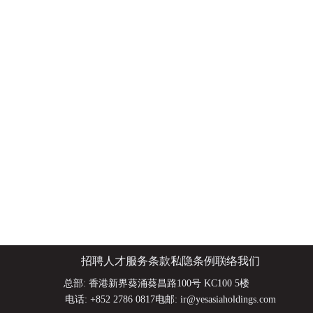
招聘人才
服务条款
私隐条例
联络我们
总部
:
香港新界葵涌葵昌路100号 KC100 5楼
电话
:
+852 2786 0817
电邮
:
ir@yesasiaholdings.com